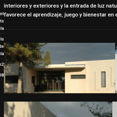
interiores y exteriores y la entrada de luz na
nt
favorece el aprendizaje, juego y bienestar en el
ets
la
ls
de
la
m2
08