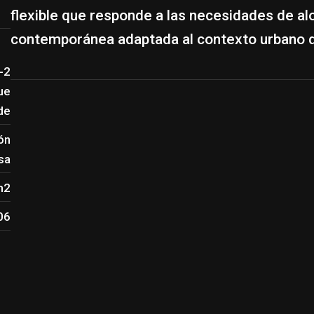
flexible que responde a las necesidades de al
contemporánea adaptada al contexto urbano d
-2
ue
rde
ón
sa
m2
06